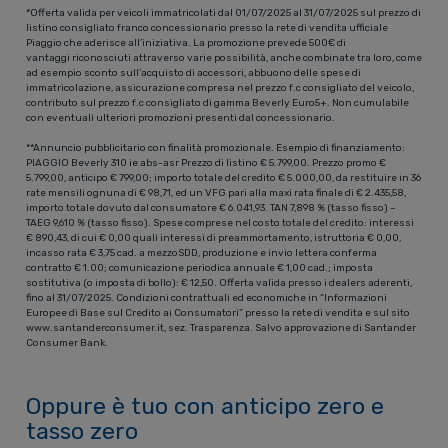
*Offerta valida per veicoli immatricolati dal 01/07/2025 al 31/07/2025 sul prezzo di
listino consigliato franco concessionario presso la rete di vendita ufficiale
Piaggio che aderisce all’iniziativa. La promozione prevede 500€ di
vantaggi riconosciuti attraverso varie possibilità, anche combinate tra loro, come
ad esempio sconto sull’acquisto di accessori, abbuono delle spese di
immatricolazione, assicurazione compresa nel prezzo f.c consigliato del veicolo,
contributo sul prezzo f.c consigliato di gamma Beverly Euro5+. Non cumulabile
con eventuali ulteriori promozioni presenti dal concessionario.
**Annuncio pubblicitario con finalità promozionale. Esempio di finanziamento:
PIAGGIO Beverly 310 ie abs-asr Prezzo di listino € 5.799,00. Prezzo promo €
5.799,00, anticipo € 799,00; importo totale del credito € 5.000,00, da restituire in 36
rate mensili ognuna di € 98,71, ed un VFG pari alla maxi rata finale di € 2.435,58,
importo totale dovuto dal consumatore € 6.041,93. TAN 7,898 % (tasso fisso) –
TAEG 9,610 % (tasso fisso). Spese comprese nel costo totale del credito: interessi
€ 890,43, di cui € 0,00 quali interessi di preammortamento, istruttoria € 0,00,
incasso rata € 3,75 cad. a mezzoSDD, produzione e invio lettera conferma
contratto € 1.00; comunicazione periodica annuale € 1,00 cad.; imposta
sostitutiva (o imposta di bollo): € 12,50. Offerta valida presso i dealers aderenti,
fino al 31/07/2025. Condizioni contrattuali ed economiche in “Informazioni
Europee di Base sul Credito ai Consumatori” presso la rete di vendita e sul sito
www.santanderconsumer.it, sez. Trasparenza. Salvo approvazione di Santander
Consumer Bank.
Oppure è tuo con anticipo zero e
tasso zero