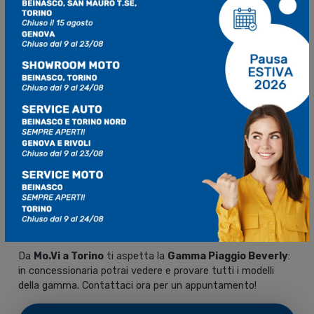
Mo.Vi è il tuo concessionario Piaggio
a Torino
Da
Mo.Vi a Torino
ti aspetta la
Gamma Piaggio Beverly
:
in concessionaria potrai vedere e provare tutti i modelli
della gamma. Contattaci ora per un appuntamento!