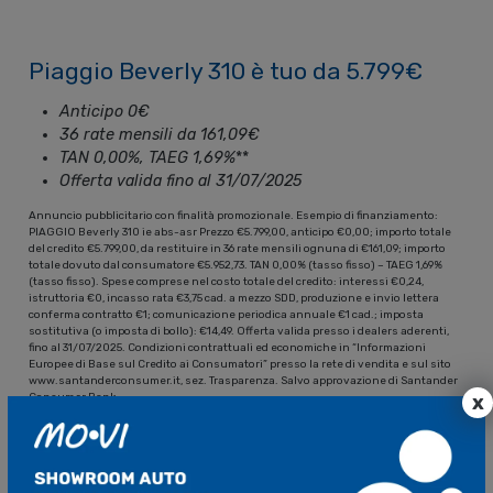
Piaggio Beverly 310 è tuo da 5.799€
Anticipo 0€
36 rate mensili da 161,09€
TAN 0,00%, TAEG 1,69%
**
Offerta valida fino al 31/07/2025
Annuncio pubblicitario con finalità promozionale. Esempio di finanziamento:
PIAGGIO Beverly 310 ie abs-asr Prezzo €5.799,00, anticipo €0,00; importo totale
del credito €5.799,00, da restituire in 36 rate mensili ognuna di €161,09; importo
totale dovuto dal consumatore €5.952,73. TAN 0,00% (tasso fisso) – TAEG 1,69%
(tasso fisso). Spese comprese nel costo totale del credito: interessi €0,24,
istruttoria €0, incasso rata €3,75 cad. a mezzo SDD, produzione e invio lettera
conferma contratto €1; comunicazione periodica annuale €1 cad.; imposta
sostitutiva (o imposta di bollo): €14,49. Offerta valida presso i dealers aderenti,
fino al 31/07/2025. Condizioni contrattuali ed economiche in “Informazioni
Europee di Base sul Credito ai Consumatori” presso la rete di vendita e sul sito
www.santanderconsumer.it, sez. Trasparenza. Salvo approvazione di Santander
x
Consumer Bank.