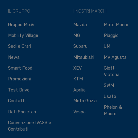
IL GRUPPO
I NOSTRI MARCHI
Gruppo Mo.Vi
Mazda
Moto Morini
Mobility Village
MG
Piaggio
Sedi e Orari
Subaru
UM
News
Mitsubishi
MV Agusta
Smart Food
XEV
Giotti
Victoria
Promozioni
KTM
SWM
Test Drive
Aprilia
Usato
Contatti
Moto Guzzi
Phelon &
Dati Societari
Vespa
Moore
Convenzione IVASS e
Contributi