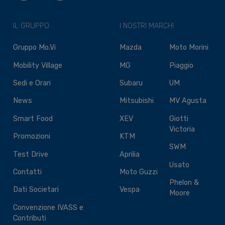
IL GRUPPO
I NOSTRI MARCHI
Gruppo Mo.Vi
Mazda
Moto Morini
Mobility Village
MG
Piaggio
Sedi e Orari
Subaru
UM
News
Mitsubishi
MV Agusta
Smart Food
XEV
Giotti
Victoria
Promozioni
KTM
SWM
Test Drive
Aprilia
Usato
Contatti
Moto Guzzi
Phelon &
Dati Societari
Vespa
Moore
Convenzione IVASS e
Contributi