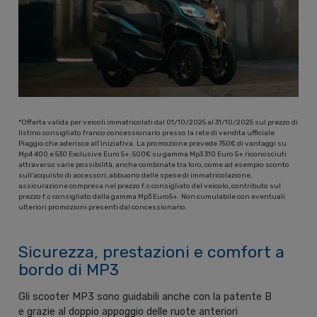
*Offerta valida per veicoli immatricolati dal 01/10/2025 al 31/10/2025 sul prezzo di
listino consigliato franco concessionario presso la rete di vendita ufficiale
Piaggio che aderisce all’iniziativa. La promozione prevede 750€ di vantaggi su
Mp4 400 e 530 Exclusive Euro 5+, 500€ su gamma Mp3 310 Euro 5+ riconosciuti
attraverso varie possibilità, anche combinate tra loro, come ad esempio sconto
sull’acquisto di accessori, abbuono delle spese di immatricolazione,
assicurazione compresa nel prezzo f.c consigliato del veicolo, contributo sul
prezzo f.c consigliato della gamma Mp3 Euro5+. Non cumulabile con eventuali
ulteriori promozioni presenti dal concessionario.
Sicurezza, prestazioni e comfort a
bordo di MP3
Gli scooter MP3 sono guidabili anche con la patente B
e grazie al doppio appoggio delle ruote anteriori