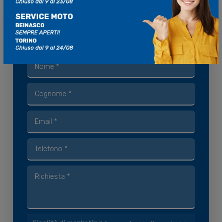
Hai bisogno di
informazioni
?
Compila il modulo con i tuoi dati, ti ricontattiamo
noi!