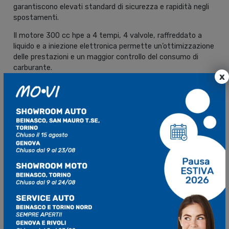
garantiscono elevati standard di sicurezza e rapidità negli
spostamenti.
Il motore 300 cc hpe a 4 tempi, 4 valvole, raffreddato a
liquido e a iniezione elettronica permette un’ottimizzazione
delle prestazioni e un maggior controllo del consumo di
carburante.
x
Perfetto equilibrio tra manubrio, sella e pedana, ideale
persino per i piloti più alti e per i viaggi più lunghi. Inoltre,
una sella più comoda e uno schienale completamente
ridisegnato offrono tutto il comfort dell’autentica
gamma MP3.
Mo.Vi è il tuo concessionario Piaggio
a Torino!
Da
Mo.Vi a Torino
trovi tutta la
Gamma Piaggio MP3
: ti
aspettiamo per mostrarti e farti provare
i modelli della
gamma
. Prenota un appuntamento ora!