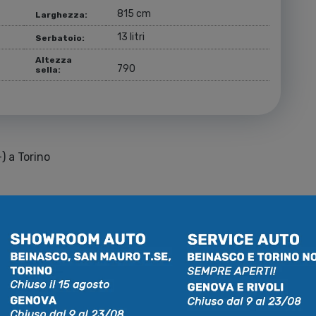
815 cm
Larghezza:
13 litri
Serbatoio:
Altezza
790
sella:
) a Torino
le
piaggio a Torino
e
orino
, all’interno di Mo.Vi. Mobility Village, dove poter
e usate
al miglior prezzo.