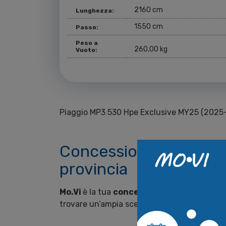
2160 cm
Lunghezza:
1550 cm
Passo:
Peso a
260,00 kg
Vuoto:
Piaggio MP3 530 Hpe Exclusive MY25 (2025-
Concessionaria ufficia
provincia
Mo.Vi
è la tua
concessionaria piaggio a T
trovare un’ampia scelta di
piaggio nuove 