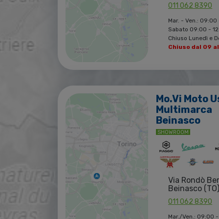
011 062 8390
Mar. - Ven.: 09:00 
Sabato 09:00 - 12:
Chiuso Lunedì e 
Chiuso dal 09 a
Mo.Vi Moto U
Multimarca
Beinasco
SHOWROOM
Via Rondò Be
Beinasco (TO
011 062 8390
Mar./Ven.: 09:00 -