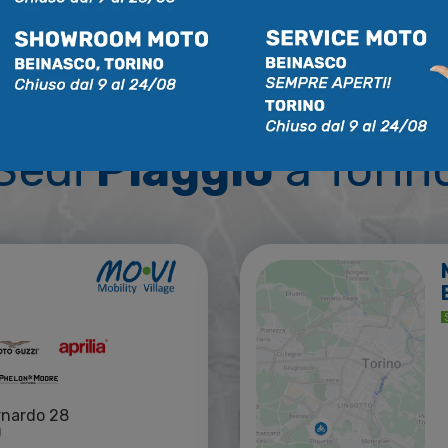
Vieni a trovarci di persona!
Sedi
Piaggio
a Torin
rnardo 28
)