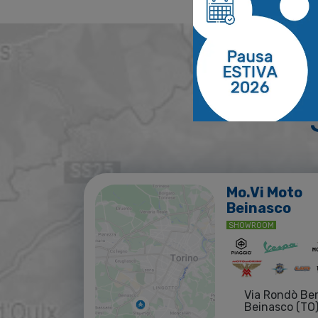
Mo.Vi Moto
Beinasco
SHOWROOM
Via Rondò Be
Beinasco (TO