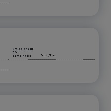
Emissione di
2
CO
95 g/km
combinate: