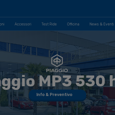
gio MP3 530 Hpe Exclusive MY25 (2025-) a Torino
oni
Accessori
Test Ride
Officina
News & Eventi
aggio
MP3 530 
Info & Preventivo