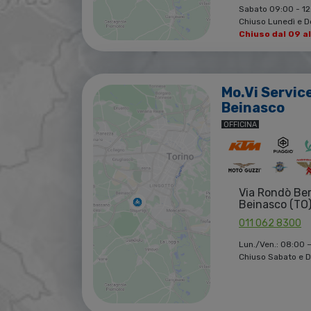
Sabato 09:00 - 12:
Chiuso Lunedì e 
Chiuso dal 09 a
Mo.Vi Servic
Beinasco
OFFICINA
Via Rondò Be
Beinasco (TO
011 062 8300
Lun./Ven.: 08:00 –
Chiuso Sabato e 