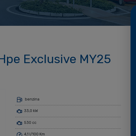
Hpe Exclusive MY25
benzina
33,0 kW
530 cc
4,1 l/100 Km