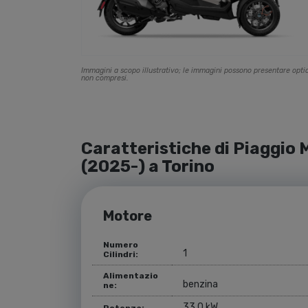
Immagini a scopo illustrativo; le immagini possono presentare opti
non compresi.
Caratteristiche di Piaggio
(2025-) a Torino
Motore
Numero
1
Cilindri:
Alimentazio
benzina
ne:
33,0 kW