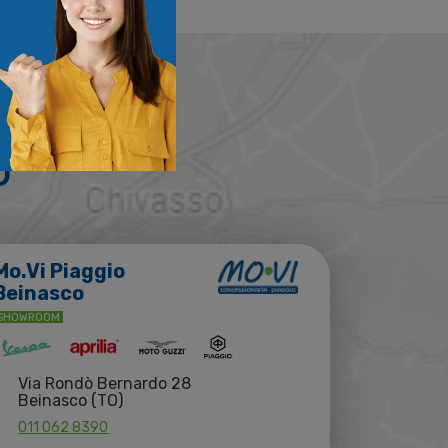
o
Mo.Vi Piaggio
Beinasco
SHOWROOM
Via Rondò Bernardo 28
Beinasco (TO)
011 062 8390